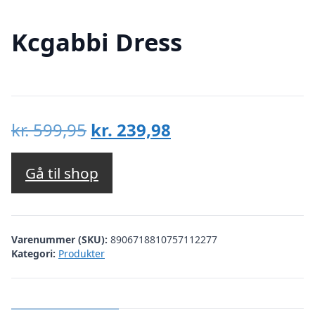
Kcgabbi Dress
Den
Den
kr.
599,95
kr.
239,98
oprindelige
aktuelle
pris
pris
Gå til shop
var:
er:
kr. 599,95.
kr. 239,98.
Varenummer (SKU):
8906718810757112277
Kategori:
Produkter