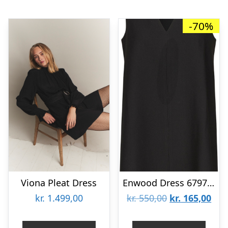
-70%
Viona Pleat Dress
Enwood Dress 6797 Blackxs
Den
De
kr.
1.499,00
kr.
550,00
kr.
165,00
oprindelige
aktu