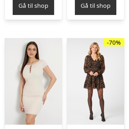
pris
pris
Gå til shop
Gå til shop
var:
er:
kr. 550,00.
kr. 
-70%