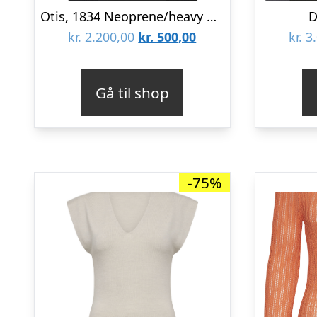
Otis, 1834 Neoprene/heavy Rib
D
Den
Den
kr.
2.200,00
kr.
500,00
kr.
3.
oprindelige
aktuelle
pris
pris
Gå til shop
var:
er:
kr. 2.200,00.
kr. 500,00.
-75%