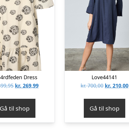
4rdfeden Dress
Love44141
Den
Den
Den
99,95
kr.
269,99
kr.
700,00
kr.
210,00
oprindelige
aktuelle
oprindeli
pris
pris
pris
Gå til shop
Gå til shop
var:
er:
var:
kr. 899,95.
kr. 269,99.
kr. 700,00.