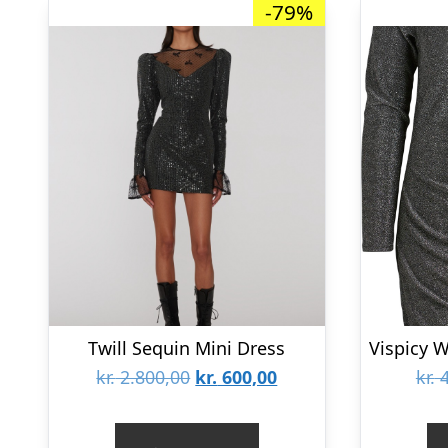
-79%
Twill Sequin Mini Dress
Den
Den
kr.
2.800,00
kr.
600,00
kr.
4
oprindelige
aktuelle
pris
pris