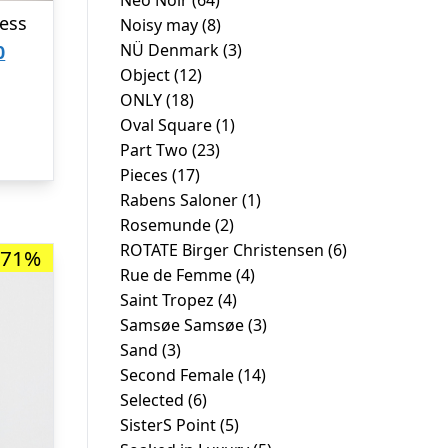
Neo Noir
(64)
ress
Noisy may
(8)
Den
NÜ Denmark
(3)
0
Object
(12)
ige
aktuelle
ONLY
(18)
pris
Oval Square
(1)
er:
Part Two
(23)
00.
kr. 600,00.
Pieces
(17)
Rabens Saloner
(1)
Rosemunde
(2)
ROTATE Birger Christensen
(6)
-71%
Rue de Femme
(4)
Saint Tropez
(4)
Samsøe Samsøe
(3)
Sand
(3)
Second Female
(14)
Selected
(6)
SisterS Point
(5)