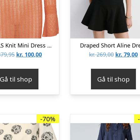
Snrayee LS Knit Mini Dress MCO
Draped Short Aline Dr
Den
Den
Den
79,95
kr.
100,00
kr.
269,00
kr.
79,00
oprindelige
aktuelle
oprindeli
pris
pris
pris
p
Gå til shop
Gå til shop
var:
er:
var:
e
kr. 379,95.
kr. 100,00.
kr. 269,00
k
-70%