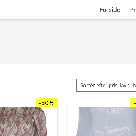
Forside
P
-80%