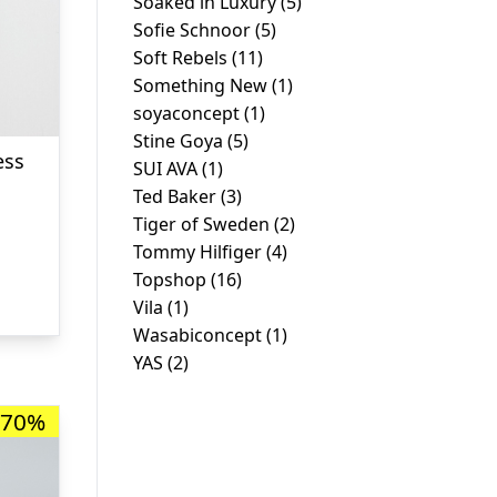
Soaked in Luxury
(5)
Sofie Schnoor
(5)
Soft Rebels
(11)
Something New
(1)
soyaconcept
(1)
Stine Goya
(5)
ess
SUI AVA
(1)
Den
Ted Baker
(3)
Tiger of Sweden
(2)
ge
aktuelle
Tommy Hilfiger
(4)
ris
Topshop
(16)
r:
Vila
(1)
.
r. 79,00.
Wasabiconcept
(1)
YAS
(2)
-70%