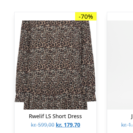
-70%
Rwelif LS Short Dress
Den
Den
kr.
599,00
kr.
179,70
kr.
1.