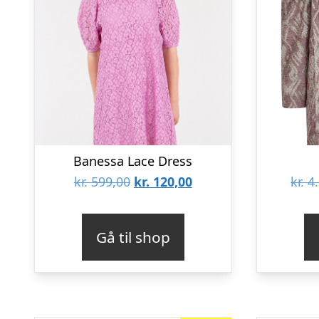
Banessa Lace Dress
Den
Den
kr.
599,00
kr.
120,00
kr.
4.
oprindelige
aktuelle
pris
pris
Gå til shop
var:
er:
kr. 599,00.
kr. 120,00.