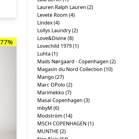
er:
Lauren Ralph Lauren
(2)
Levete Room
(4)
00.
kr. 400,00.
Lindex
(4)
Lollys Laundry
(2)
Love&Divine
(8)
-77%
Lovechild 1979
(1)
Luhta
(1)
Mads Nørgaard - Copenhagen
(2)
Magasin du Nord Collection
(10)
Mango
(27)
Marc OPolo
(2)
Marimekko
(7)
Masai Copenhagen
(3)
mbyM
(6)
Modström
(14)
MSCH COPENHAGEN
(1)
MUNTHE
(2)