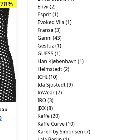
-78%
Envii
(2)
Esprit
(1)
Evoked Vila
(1)
Fransa
(3)
Ganni
(43)
Gestuz
(1)
GUESS
(1)
Han Kjøbenhavn
(1)
Helmstedt
(2)
ICHI
(10)
Ida Sjöstedt
(9)
InWear
(7)
IRO
(3)
JJXX
(8)
ess
Kaffe
(20)
Den
0
Kaffe Curve
(10)
ige
aktuelle
Karen by Simonsen
(7)
pris
Lala Berlin
(1)