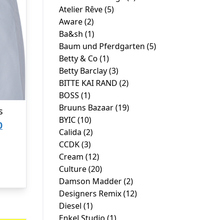
Atelier Rêve
(5)
Aware
(2)
Ba&sh
(1)
Baum und Pferdgarten
(5)
Betty & Co
(1)
Betty Barclay
(3)
BITTE KAI RAND
(2)
BOSS
(1)
Bruuns Bazaar
(19)
s
BYIC
(10)
Den
0
Calida
(2)
ige
aktuelle
CCDK
(3)
pris
Cream
(12)
Culture
(20)
er:
Damson Madder
(2)
00.
kr. 400,00.
Designers Remix
(12)
Diesel
(1)
Enkel Studio
(1)