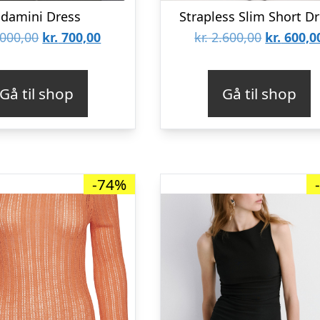
damini Dress
Strapless Slim Short D
Den
Den
Den
000,00
kr.
700,00
kr.
2.600,00
kr.
600,0
oprindelige
aktuelle
oprindel
pris
pris
pris
Gå til shop
Gå til shop
var:
er:
var:
kr. 3.000,00.
kr. 700,00.
kr. 2.600,
-74%