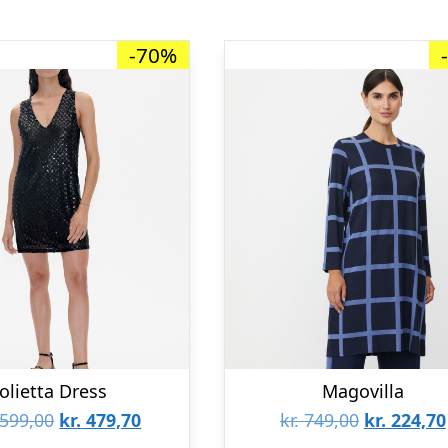
-70%
Jolietta Dress
Magovilla
Den
Den
Den
599,00
kr.
479,70
kr.
749,00
kr.
224,70