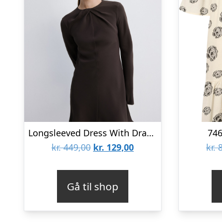
Longsleeved Dress With Draped Neck
746
Den
Den
kr.
449,00
kr.
129,00
kr.
8
oprindelige
aktuelle
pris
pris
Gå til shop
var:
er:
kr. 449,00.
kr. 129,00.