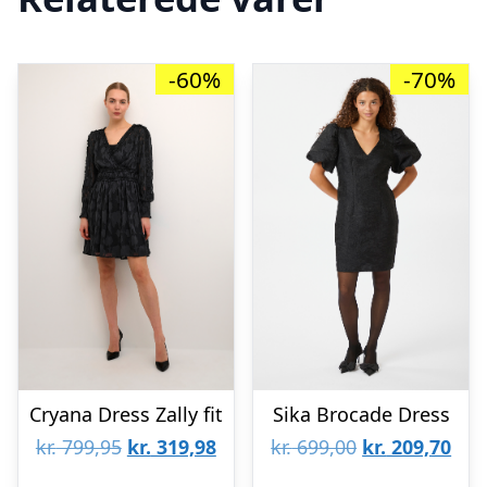
-60%
-70%
Cryana Dress Zally fit
Sika Brocade Dress
Den
Den
Den
De
kr.
799,95
kr.
319,98
kr.
699,00
kr.
209,70
oprindelige
aktuelle
oprindelige
aktu