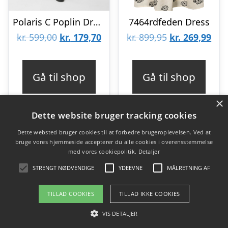
Polaris C Poplin Dress
7464rdfeden Dress
Den
Den
Den
De
kr.
599,00
kr.
179,70
kr.
899,95
kr.
269,99
oprindelige
aktuelle
oprindelige
aktu
pris
pris
pris
pris
Gå til shop
Gå til shop
var:
er:
var:
er:
×
kr. 599,00.
kr. 179,70.
kr. 899,95.
kr. 
Dette website bruger tracking cookies
Dette websted bruger cookies til at forbedre brugeroplevelsen. Ved at
bruge vores hjemmeside accepterer du alle cookies i overensstemmelse
Varekategorier
med vores cookiepolitik.
Detaljer
Produkter
STRENGT NØDVENDIGE
YDEEVNE
MÅLRETNING AF
TILLAD COOKIES
TILLAD IKKE COOKIES
Copyright 2026 - Pilanto Aps
VIS DETALJER
Forside
Om / kontakt
Blog
Betingelser