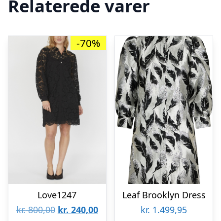
Relaterede varer
-70%
Love1247
Leaf Brooklyn Dress
Den
Den
kr.
800,00
kr.
240,00
kr.
1.499,95