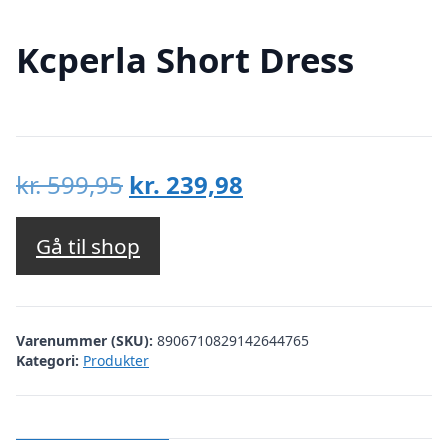
Kcperla Short Dress
Den
Den
kr.
599,95
kr.
239,98
oprindelige
aktuelle
pris
pris
Gå til shop
var:
er:
kr. 599,95.
kr. 239,98.
Varenummer (SKU):
8906710829142644765
Kategori:
Produkter