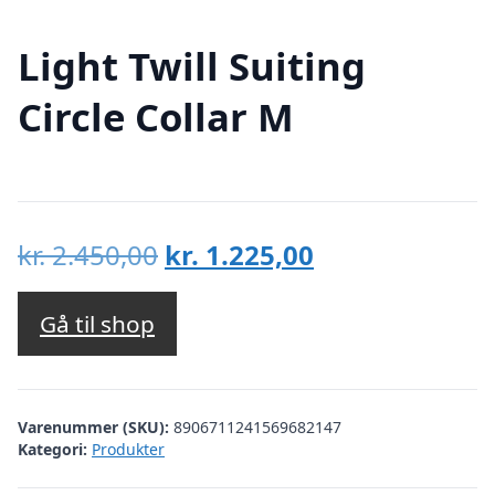
Light Twill Suiting
Circle Collar M
Den
Den
kr.
2.450,00
kr.
1.225,00
oprindelige
aktuelle
pris
pris
Gå til shop
var:
er:
kr. 2.450,00.
kr. 1.225,00.
Varenummer (SKU):
8906711241569682147
Kategori:
Produkter