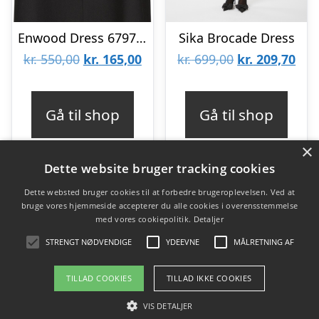
Enwood Dress 6797 Blackxs
Sika Brocade Dress
Den
Den
Den
De
kr.
550,00
kr.
165,00
kr.
699,00
kr.
209,70
oprindelige
aktuelle
oprindelige
aktu
pris
pris
pris
pris
Gå til shop
Gå til shop
var:
er:
var:
er:
×
kr. 550,00.
kr. 165,00.
kr. 699,00.
kr. 
Dette website bruger tracking cookies
Dette websted bruger cookies til at forbedre brugeroplevelsen. Ved at
bruge vores hjemmeside accepterer du alle cookies i overensstemmelse
Varekategorier
med vores cookiepolitik.
Detaljer
Produkter
STRENGT NØDVENDIGE
YDEEVNE
MÅLRETNING AF
TILLAD COOKIES
TILLAD IKKE COOKIES
Copyright 2026 - Pilanto Aps
VIS DETALJER
Forside
Om / kontakt
Blog
Betingelser